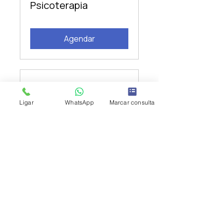
Psicoterapia
Agendar
Terapia de Casal HC
Ligar
WhatsApp
Marcar consulta
Agendar
Morada
Av. António Augusto de Aguiar, 11, 4D
1050-010 Lisboa