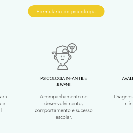
Formulário de psicologia
A
PSICOLOGIA INFANTIL E
AVAL
JUVENIL
para
Acompanhamento no
Diagnóst
o e
desenvolvimento,
clí
l
comportamento e sucesso
escolar.