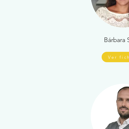
Bárbara S
Ver fic