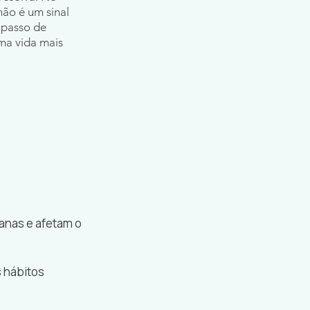
não é um sinal
 passo de
ma vida mais
manas e afetam o
s hábitos