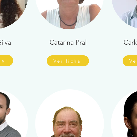
ilva
Catarina Pral
Carl
ha
Ver ficha
Ve