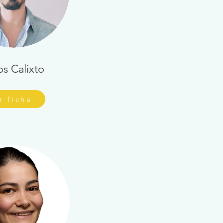
os Calixto
r ficha