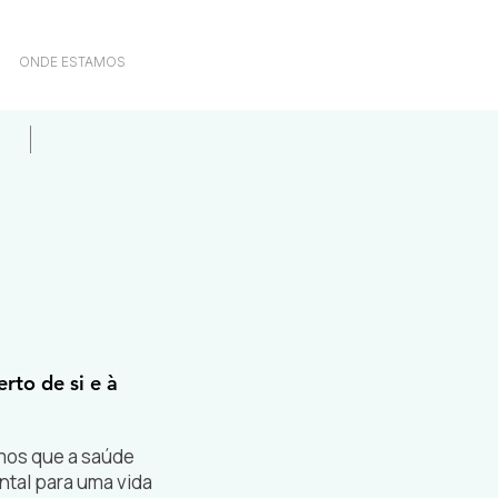
ONDE ESTAMOS
rto de si e à
mos que a saúde
ntal para uma vida