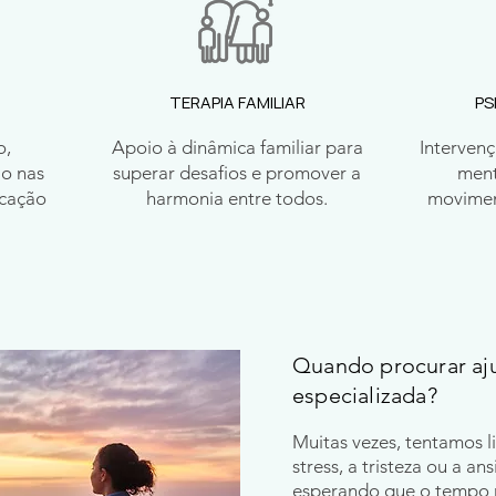
TERAPIA FAMILIAR
PS
o,
Apoio à dinâmica familiar para
Intervenç
ão nas
superar desafios e promover a
ment
icação
harmonia entre todos.
movimen
Quando procurar aj
especializada?
Muitas vezes, tentamos l
stress, a tristeza ou a an
esperando que o tempo 