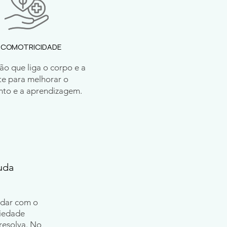
ICOMOTRICIDADE
ão que liga o corpo e a
e para melhorar o
to e a aprendizagem.
uda
idar com o
siedade
resolva. No