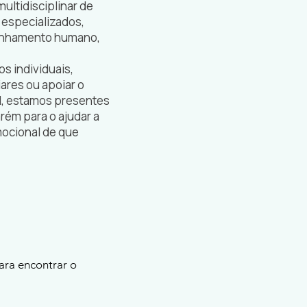
ultidisciplinar de
 especializados,
nhamento humano,
os individuais,
iares ou apoiar o
l, estamos presentes
rém para o ajudar a
mocional de que
para encontrar o