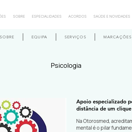
ÕES
SOBRE
ESPECIALIDADES
ACORDOS
SAÚDE E NOVIDADES
SOBRE
EQUIPA
SERVIÇOS
MARCAÇÕES
Psicologia
Apoio especializado pe
distância de um clique
Na Otorosmed, acredita
mental é o pilar fundame